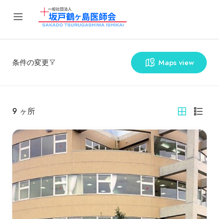
条件の変更
Maps view
9
ヶ所