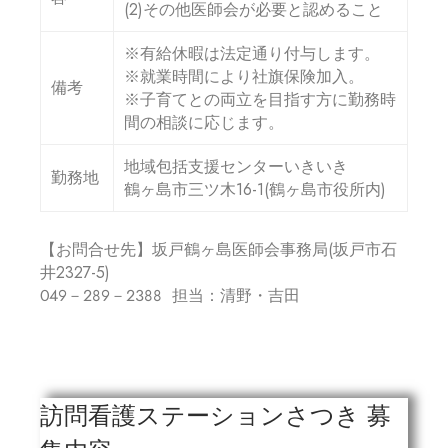
(2)その他医師会が必要と認めること
※有給休暇は法定通り付与します。
※就業時間により社旗保険加入。
備考
※子育てとの両立を目指す方に勤務時
間の相談に応じます。
地域包括支援センターいきいき
勤務地
鶴ヶ島市三ツ木16-1(鶴ヶ島市役所内)
【お問合せ先】坂戸鶴ヶ島医師会事務局(坂戸市石
井2327-5)
０４９－２８９－２３８８ 担当：清野・吉田
訪問看護ステーションさつき 募