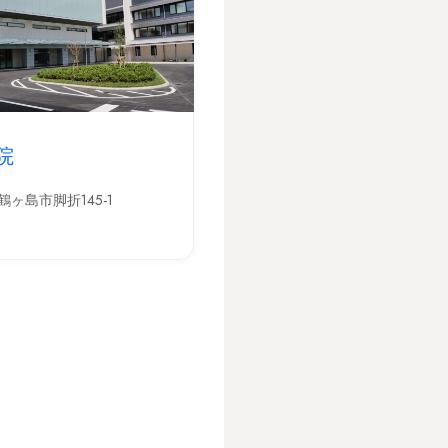
院
鶴ヶ島市脚折145-1