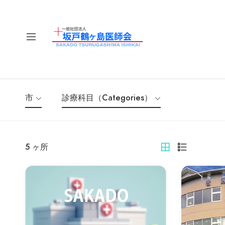
市
診療科目（Categories）
5
ヶ所