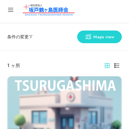
条件の変更
Maps view
1
ヶ所