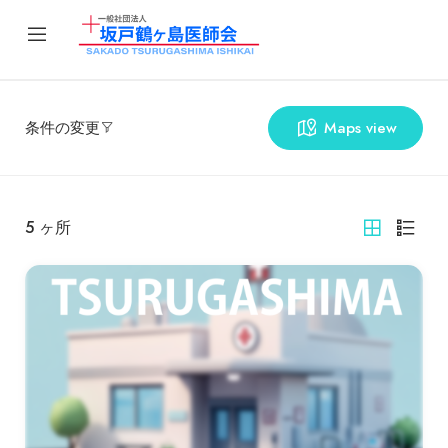
条件の変更
Maps view
5
ヶ所