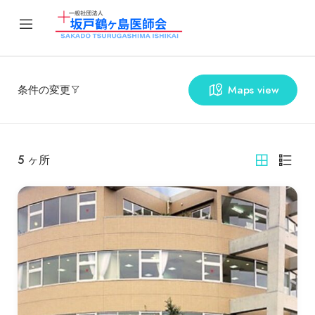
条件の変更
Maps view
5
ヶ所